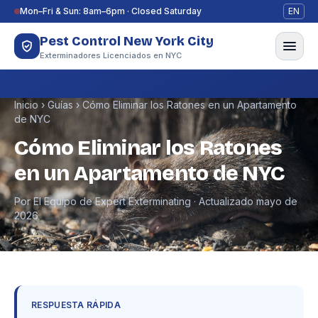
Saltar al contenido
Mon–Fri & Sun: 8am–6pm · Closed Saturday
EN
Pest Control New York City
Exterminadores Licenciados en NYC
Inicio
›
Guías
›
Cómo Eliminar los Ratones en un Apartamento
de NYC
Cómo Eliminar los Ratones
en un Apartamento de NYC
Por El Equipo de Expert Exterminating · Actualizado mayo de
2026
RESPUESTA RÁPIDA