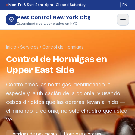
Saltar al contenido
Mon–Fri & Sun: 8am–6pm · Closed Saturday
EN
Pest Control New York City
Exterminadores Licenciados en NYC
Inicio
›
Servicios
›
Control de Hormigas
Control de Hormigas en
Upper East Side
Controlamos las hormigas identificando la
especie y la ubicación de la colonia, y usando
cebos dirigidos que las obreras llevan al nido —
eliminando la colonia, no solo el rastro que usted
ve.
Hormigas de pavimento
Hormigas olorosas