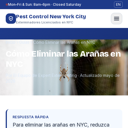
Saltar al contenido
Mon–Fri & Sun: 8am–6pm · Closed Saturday
EN
Pest Control New York City
Exterminadores Licenciados en NYC
Inicio
›
Guías
›
Cómo Eliminar las Arañas en NYC
Cómo Eliminar las Arañas en
NYC
Por El Equipo de Expert Exterminating · Actualizado mayo de
2026
RESPUESTA RÁPIDA
Para eliminar las arañas en NYC, reduzca