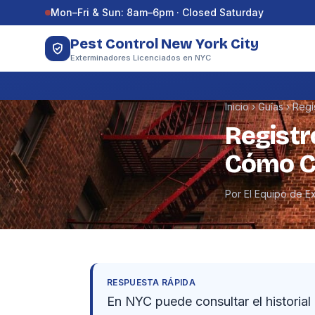
Saltar al contenido
Mon–Fri & Sun: 8am–6pm · Closed Saturday
Pest Control New York City
Exterminadores Licenciados en NYC
Inicio
›
Guías
›
Regi
Registr
Cómo Co
Por El Equipo de E
RESPUESTA RÁPIDA
En NYC puede consultar el historial