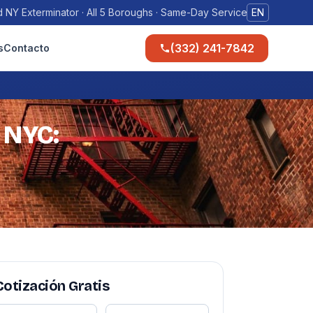
 NY Exterminator · All 5 Boroughs · Same-Day Service
EN
(332) 241-7842
s
Contacto
 NYC:
Cotización Gratis