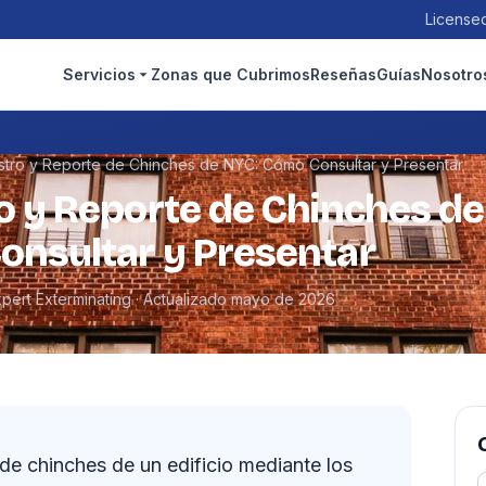
Licensed
Servicios
Zonas que Cubrimos
Reseñas
Guías
Nosotro
stro y Reporte de Chinches de NYC: Cómo Consultar y Presentar
o y Reporte de Chinches de
nsultar y Presentar
xpert Exterminating · Actualizado mayo de 2026
 de chinches de un edificio mediante los