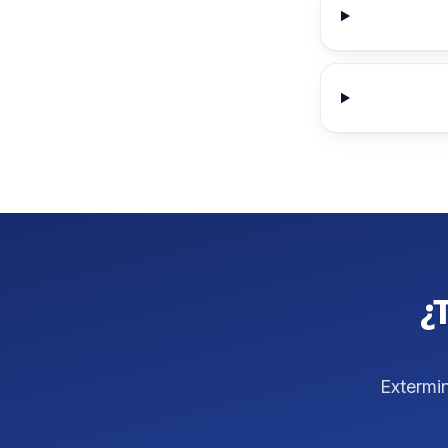
¿
Extermi