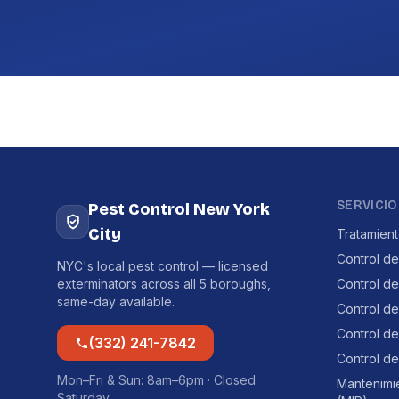
SERVICIO
Pest Control New York
City
Tratamien
Control de
NYC's local pest control — licensed
exterminators across all 5 boroughs,
Control d
same-day available.
Control d
Control de
(332) 241-7842
Control de
Mon–Fri & Sun: 8am–6pm · Closed
Mantenimi
Saturday