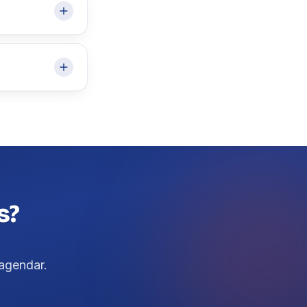
s?
agendar.