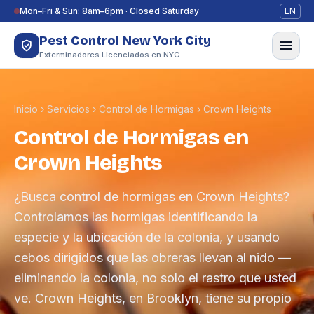
Saltar al contenido
Mon–Fri & Sun: 8am–6pm · Closed Saturday
EN
Pest Control New York City
Exterminadores Licenciados en NYC
Inicio
›
Servicios
›
Control de Hormigas
›
Crown Heights
Control de Hormigas en
Crown Heights
¿Busca control de hormigas en Crown Heights?
Controlamos las hormigas identificando la
especie y la ubicación de la colonia, y usando
cebos dirigidos que las obreras llevan al nido —
eliminando la colonia, no solo el rastro que usted
ve. Crown Heights, en Brooklyn, tiene su propio