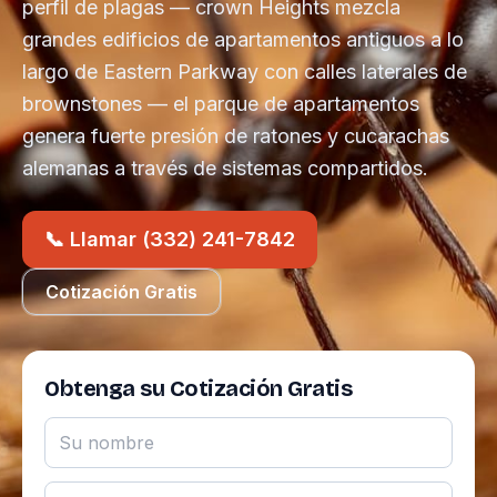
perfil de plagas — crown Heights mezcla
grandes edificios de apartamentos antiguos a lo
largo de Eastern Parkway con calles laterales de
brownstones — el parque de apartamentos
genera fuerte presión de ratones y cucarachas
alemanas a través de sistemas compartidos.
📞 Llamar (332) 241-7842
Cotización Gratis
Obtenga su Cotización Gratis