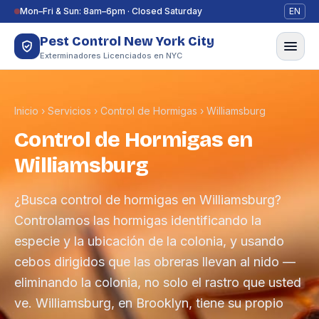
Saltar al contenido
Mon–Fri & Sun: 8am–6pm · Closed Saturday
EN
Pest Control New York City
Exterminadores Licenciados en NYC
Inicio
›
Servicios
›
Control de Hormigas
›
Williamsburg
Control de Hormigas en
Williamsburg
¿Busca control de hormigas en Williamsburg?
Controlamos las hormigas identificando la
especie y la ubicación de la colonia, y usando
cebos dirigidos que las obreras llevan al nido —
eliminando la colonia, no solo el rastro que usted
ve. Williamsburg, en Brooklyn, tiene su propio