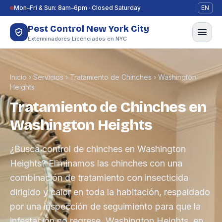
Saltar al contenido
Mon–Fri & Sun: 8am–6pm · Closed Saturday
EN
Pest Control New York City
Exterminadores Licenciados en NYC
Inicio
›
Servicios
›
Tratamiento de Chinches
›
Washington
Heights
Tratamiento de Chinches en
Washington Heights
¿Busca control de chinches en Washington
Heights? Eliminamos las chinches con una
combinación de tratamiento con insecticida
dirigido y calor en toda la habitación, respaldado
por una inspección de seguimiento para que la
infestación no regrese. Washington Heights, en