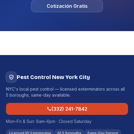
Cotización Gratis
Pest Control New York City
NYC's local pest control — licensed exterminators across all
5 boroughs, same-day available.
(332) 241-7842
Mon–Fri & Sun: 8am–6pm · Closed Saturday
Licensed NY Exterminator
All 5 Boroughs
Same-Day Service