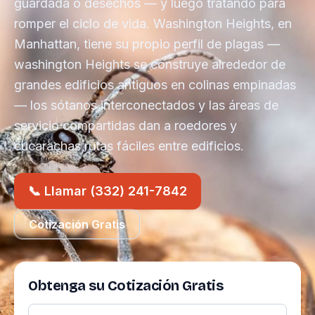
guardada o desechos — y luego tratando para
romper el ciclo de vida. Washington Heights, en
Manhattan, tiene su propio perfil de plagas —
washington Heights se construye alrededor de
grandes edificios antiguos en colinas empinadas
— los sótanos interconectados y las áreas de
servicio compartidas dan a roedores y
cucarachas rutas fáciles entre edificios.
📞 Llamar (332) 241-7842
Cotización Gratis
Obtenga su Cotización Gratis