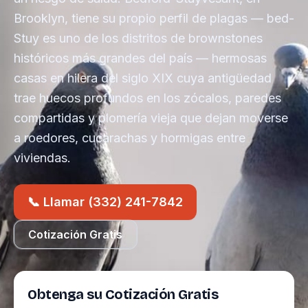
Brooklyn, tiene su propio perfil de plagas — bed-
Stuy es uno de los distritos de brownstones
históricos más grandes del país — hermosas
casas en hilera del siglo XIX cuya antigüedad
trae huecos profundos en los zócalos, paredes
compartidas y plomería vieja que dejan moverse
a roedores, cucarachas y hormigas entre
viviendas.
📞 Llamar (332) 241-7842
Cotización Gratis
Obtenga su Cotización Gratis