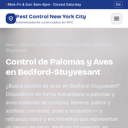
Saltar al contenido
Mon–Fri & Sun: 8am–6pm · Closed Saturday
EN
Pest Control New York City
Exterminadores Licenciados en NYC
Inicio
›
Servicios
›
Control de Palomas y Aves
›
Bedford-
Stuyvesant
Control de Palomas y Aves
en Bedford-Stuyvesant
¿Busca control de aves en Bedford-Stuyvesant?
Disuadimos de forma humanitaria a palomas y
aves molestas de cornisas, letreros, patios y
azoteas con redes, púas y exclusión — y
retiramos nidos y excrementos que representan
un riesgo de salud. Bedford-Stuyvesant, en