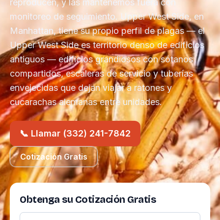
reproducen, y las mantenemos fuera con
monitoreo de seguimiento. Upper West Side, en
Manhattan, tiene su propio perfil de plagas — el
Upper West Side es territorio denso de edificios
antiguos — edificios grandiosos con sótanos
compartidos, escaleras de servicio y tuberías
envejecidas que dejan viajar a ratones y
cucarachas alemanas entre unidades.
📞 Llamar (332) 241-7842
Cotización Gratis
Obtenga su Cotización Gratis