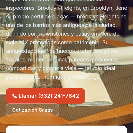
inspectores. Brooklyn Heights, en Brooklyn, tiene
su propio perfil de plagas — brooklyn Heights es
uno de los barrios más antiguos de la ciudad,
definido por brownstones y casas en hilera del
siglo XIX protegidos como patrimonio. Su
antigüedad significa huecos profundos en los
zócalos, madera original, paredes medianeras
compartidas y plomería vieja — refugio ideal
para roedores, hormigas y water bugs.
📞 Llamar (332) 241-7842
Cotización Gratis