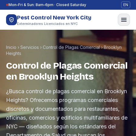
Saltar al contenido
Mon–Fri & Sun: 8am–6pm · Closed Saturday
EN
Pest Control New York City
Exterminadores Licenciados en NYC
Inicio
›
Servicios
›
Control de Plagas Comercial
›
Brooklyn
Heights
Control de Plagas Comercial
en Brooklyn Heights
¿Busca control de plagas comercial en Brooklyn
Heights? Ofrecemos programas comerciales
discretos y documentados para restaurantes,
oficinas, comercios y edificios multifamiliares de
NYC — diseñados según los estándares del
Departamento de Salud que buscan los