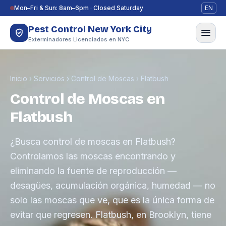
Saltar al contenido
Mon–Fri & Sun: 8am–6pm · Closed Saturday
EN
Pest Control New York City
Exterminadores Licenciados en NYC
Inicio
›
Servicios
›
Control de Moscas
›
Flatbush
Control de Moscas en
Flatbush
¿Busca control de moscas en Flatbush?
Controlamos las moscas encontrando y
eliminando la fuente de reproducción —
desagües, acumulación orgánica, humedad — no
solo las moscas que ve, que es la única forma de
evitar que regresen. Flatbush, en Brooklyn, tiene