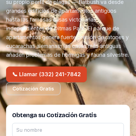
su propio perfil de plagas — flatbush va desde
grandes edificios de apartamentos antiguos
hasta las famosas casas victorianas
independientes de Ditmas Park. El parque de
apartamentos genera fuerte presión de ratones y
cucarachas alemanas; las casas más antiguas
añaden problemas de hormigas y fauna silvestre.
📞 Llamar (332) 241-7842
Cotización Gratis
Obtenga su Cotización Gratis