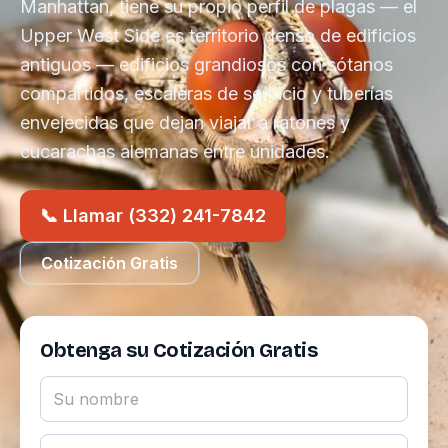
Manhattan, tiene su propio perfil de plagas — el
Upper West Side es territorio denso de edificios
antiguos — edificios grandiosos con sótanos
compartidos, escaleras de servicio y tuberías
envejecidas que dejan viajar a ratones y
cucarachas alemanas entre unidades.
📞 Llamar (332) 241-7842
Cotización Gratis
Obtenga su Cotización Gratis