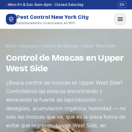
Saltar al contenido
Mon–Fri & Sun: 8am–6pm · Closed Saturday
EN
Pest Control New York City
Exterminadores Licenciados en NYC
Inicio
›
Servicios
›
Control de Moscas
›
Upper West Side
Control de Moscas en Upper
West Side
¿Busca control de moscas en Upper West Side?
Controlamos las moscas encontrando y
eliminando la fuente de reproducción —
desagües, acumulación orgánica, humedad — no
solo las moscas que ve, que es la única forma de
evitar que regresen. Upper West Side, en