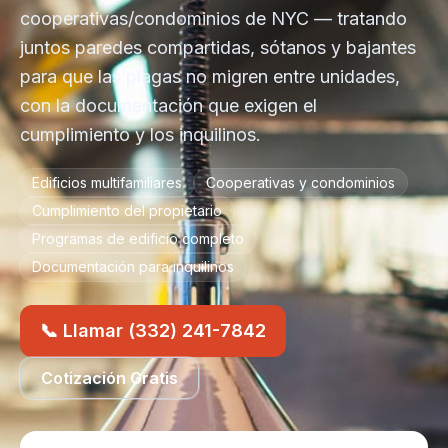
cooperativas/condominios de NYC — tratando
juntos paredes compartidas, sótanos y bajantes
para que las plagas no migren entre unidades,
con la documentación que exigen el
cumplimiento y los inquilinos.
Edificios multifamiliares
Cooperativas y condominios
Cumplimiento del propietario
Programas de edificio completo
Documentación para inquilinos
📞 Llamar (332) 241-7842
Cotización Gratis