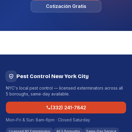
Cotización Gratis
Pest Control New York City
NYC's local pest control — licensed exterminators across all
5 boroughs, same-day available.
(332) 241-7842
Mon–Fri & Sun: 8am–6pm · Closed Saturday
Licensed NY Exterminator
All 5 Boroughs
Same-Day Service