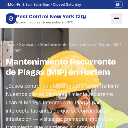
Saltar al contenido
Mon–Fri & Sun: 8am–6pm · Closed Saturday
EN
Pest Control New York City
Exterminadores Licenciados en NYC
Inicio
›
Servicios
›
Mantenimiento Recurrente de Plagas (MIP)
›
Harlem
Mantenimiento Recurrente
de Plagas (MIP) en Harlem
¿Busca control de plagas recurrente en Harlem?
Nuestros planes de mantenimiento recurrente
usan el Manejo Integrado de Plagas para
interceptarlas antes de que se conviertan en
infestación — visitas programadas, monitoreo y
tratamiento que mantienen su propiedad