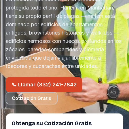
protegida todo el año. Harlem, en Manhattan,
tiene su propio perfil de plagas — harlem está
dominado por edificios de apartamentos
antiguos, brownstones históricos y walk-ups —
edificios hermosos con huecos profundos en los
zócalos, paredes compartidas y plomería
envejecida que dejan viajar libremente a
roedores y cucarachas entre unidades.
📞 Llamar (332) 241-7842
Cotización Gratis
Obtenga su Cotización Gratis