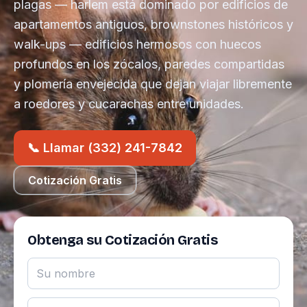
plagas — harlem está dominado por edificios de
apartamentos antiguos, brownstones históricos y
walk-ups — edificios hermosos con huecos
profundos en los zócalos, paredes compartidas
y plomería envejecida que dejan viajar libremente
a roedores y cucarachas entre unidades.
📞 Llamar (332) 241-7842
Cotización Gratis
Obtenga su Cotización Gratis