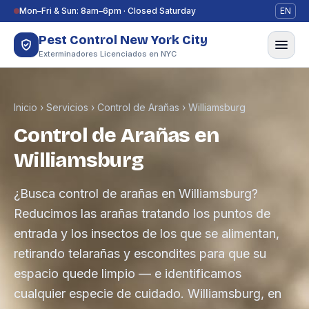
Saltar al contenido
Mon–Fri & Sun: 8am–6pm · Closed Saturday
EN
Pest Control New York City
Exterminadores Licenciados en NYC
Inicio
›
Servicios
›
Control de Arañas
›
Williamsburg
Control de Arañas en
Williamsburg
¿Busca control de arañas en Williamsburg?
Reducimos las arañas tratando los puntos de
entrada y los insectos de los que se alimentan,
retirando telarañas y escondites para que su
espacio quede limpio — e identificamos
cualquier especie de cuidado. Williamsburg, en