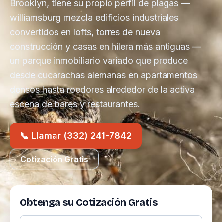
Brooklyn, tiene su propio perfil de plagas —
williamsburg mezcla edificios industriales
convertidos en lofts, torres de nueva
construcción y casas en hilera más antiguas —
un parque inmobiliario variado que produce
desde cucarachas alemanas en apartamentos
densos hasta roedores alrededor de la activa
escena de bares y restaurantes.
📞 Llamar (332) 241-7842
Cotización Gratis
Obtenga su Cotización Gratis