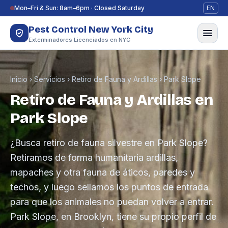
Saltar al contenido
Mon–Fri & Sun: 8am–6pm · Closed Saturday
EN
Pest Control New York City
Exterminadores Licenciados en NYC
Inicio
›
Servicios
›
Retiro de Fauna y Ardillas
›
Park Slope
Retiro de Fauna y Ardillas en
Park Slope
¿Busca retiro de fauna silvestre en Park Slope?
Retiramos de forma humanitaria ardillas,
mapaches y otra fauna de áticos, paredes y
techos, y luego sellamos los puntos de entrada
para que los animales no puedan volver a entrar.
Park Slope, en Brooklyn, tiene su propio perfil de