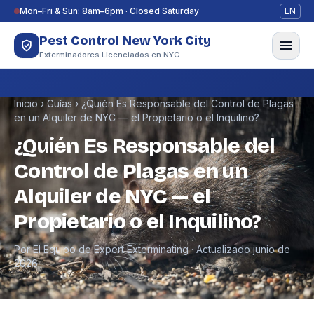
Saltar al contenido
Mon–Fri & Sun: 8am–6pm · Closed Saturday
EN
Pest Control New York City
Exterminadores Licenciados en NYC
Inicio
›
Guías
›
¿Quién Es Responsable del Control de Plagas
en un Alquiler de NYC — el Propietario o el Inquilino?
¿Quién Es Responsable del
Control de Plagas en un
Alquiler de NYC — el
Propietario o el Inquilino?
Por El Equipo de Expert Exterminating · Actualizado junio de
2026