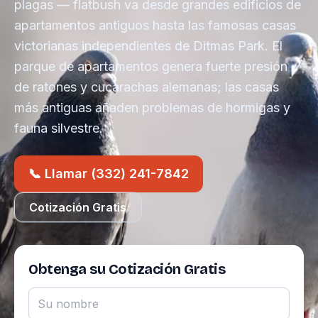
plagas — flatbush va desde grandes edificios de
apartamentos antiguos hasta las famosas casas
victorianas independientes de Ditmas Park. El
parque de apartamentos genera fuerte presión
de ratones y cucarachas alemanas; las casas
más antiguas añaden problemas de hormigas y
fauna silvestre.
📞 Llamar (332) 241-7842
Cotización Gratis
Obtenga su Cotización Gratis