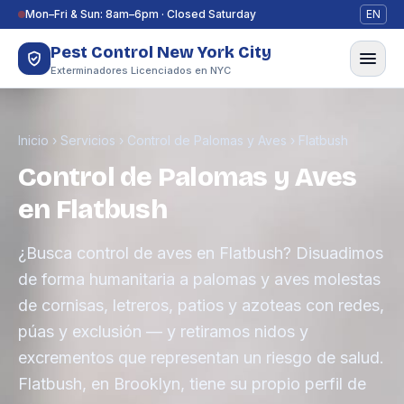
Saltar al contenido
Mon–Fri & Sun: 8am–6pm · Closed Saturday
EN
Pest Control New York City
Exterminadores Licenciados en NYC
Inicio
›
Servicios
›
Control de Palomas y Aves
›
Flatbush
Control de Palomas y Aves
en Flatbush
¿Busca control de aves en Flatbush? Disuadimos
de forma humanitaria a palomas y aves molestas
de cornisas, letreros, patios y azoteas con redes,
púas y exclusión — y retiramos nidos y
excrementos que representan un riesgo de salud.
Flatbush, en Brooklyn, tiene su propio perfil de