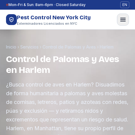
Saltar al contenido
Mon–Fri & Sun: 8am–6pm · Closed Saturday
EN
Pest Control New York City
Exterminadores Licenciados en NYC
Inicio
›
Servicios
›
Control de Palomas y Aves
›
Harlem
Control de Palomas y Aves
en Harlem
¿Busca control de aves en Harlem? Disuadimos
de forma humanitaria a palomas y aves molestas
de cornisas, letreros, patios y azoteas con redes,
púas y exclusión — y retiramos nidos y
excrementos que representan un riesgo de salud.
Harlem, en Manhattan, tiene su propio perfil de