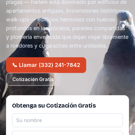
plagas — harlem está dominado por edificios de
apartamentos antiguos, brownstones históricos y
walk-ups — edificios hermosos con huecos
profundos en los zócalos, paredes compartidas
y plomería envejecida que dejan viajar libremente
a roedores y cucarachas entre unidades.
📞 Llamar (332) 241-7842
Cotización Gratis
Obtenga su Cotización Gratis