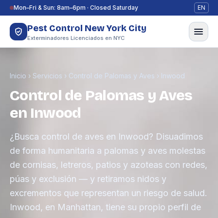
Saltar al contenido
Mon–Fri & Sun: 8am–6pm · Closed Saturday
EN
Pest Control New York City
Exterminadores Licenciados en NYC
Inicio
›
Servicios
›
Control de Palomas y Aves
›
Inwood
Control de Palomas y Aves
en Inwood
¿Busca control de aves en Inwood? Disuadimos
de forma humanitaria a palomas y aves molestas
de cornisas, letreros, patios y azoteas con redes,
púas y exclusión — y retiramos nidos y
excrementos que representan un riesgo de salud.
Inwood, en Manhattan, tiene su propio perfil de