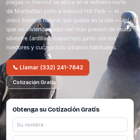
plagas — inwood se ubica en el extremo norte
de Manhattan junto a Inwood Hill Park — el
único bosque natural que queda en la isla — así
que las viviendas aquí ven más presión de fauna
silvestre (ardillas, mapaches) junto con los
roedores y cucarachas urbanos habituales.
📞 Llamar (332) 241-7842
Cotización Gratis
Obtenga su Cotización Gratis