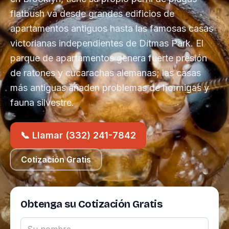
flatbush va desde grandes edificios de
apartamentos antiguos hasta las famosas casas
victorianas independientes de Ditmas Park. El
parque de apartamentos genera fuerte presión
de ratones y cucarachas alemanas; las casas
más antiguas añaden problemas de hormigas y
fauna silvestre.
📞 Llamar (332) 241-7842
Cotización Gratis
Obtenga su Cotización Gratis