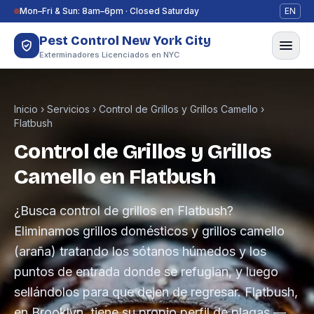
Saltar al contenido
Mon–Fri & Sun: 8am–6pm · Closed Saturday
EN
Pest Control New York City
Exterminadores Licenciados en NYC
Inicio
›
Servicios
›
Control de Grillos y Grillos Camello
›
Flatbush
Control de Grillos y Grillos
Camello en Flatbush
¿Busca control de grillos en Flatbush?
Eliminamos grillos domésticos y grillos camello
(araña) tratando los sótanos húmedos y los
puntos de entrada donde se refugian, y luego
sellándolos para que dejen de regresar. Flatbush,
en Brooklyn, tiene su propio perfil de plagas —