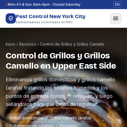
Saltar al contenido
Mon–Fri & Sun: 8am–6pm · Closed Saturday
EN
Pest Control New York City
Exterminadores Licenciados en NYC
Inicio
›
Servicios
›
Control de Grillos y Grillos Camello
Control de Grillos y Grillos
Camello en Upper East Side
Eliminamos grillos domésticos y grillos camello
(araña) tratando los sótanos húmedos y los
puntos de entrada donde se refugian, y luego
sellándolos para que dejen de regresar.
Grillos domésticos
Grillos camello (araña)
Tratamiento de sótanos
Exclusión