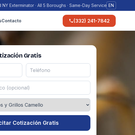
 NY Exterminator · All 5 Boroughs · Same-Day Service
EN
(332) 241-7842
s
Contacto
ización Gratis
citar Cotización Gratis