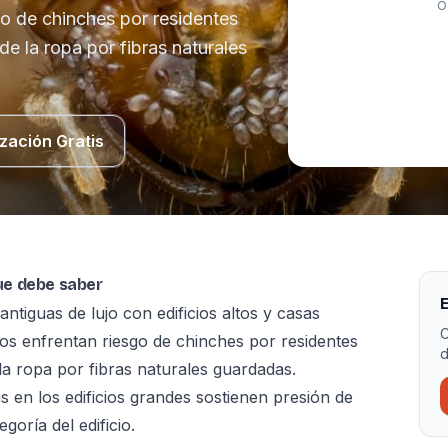
O
go de chinches por residentes
de la ropa por fibras naturales
zación Gratis
que debe saber
E
tiguas de lujo con edificios altos y casas
C
dos enfrentan riesgo de chinches por residentes
d
la ropa por fibras naturales guardadas.
s en los edificios grandes sostienen presión de
goría del edificio.