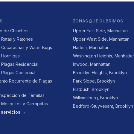
S
ZONAS QUE CUBRIMOS
to de Chinches
Upper East Side, Manhattan
 Ratas y Ratones
Upper West Side, Manhattan
e Cucarachas y Water Bugs
Harlem, Manhattan
e Hormigas
Washington Heights, Manhatta
 Plagas Residencial
Inwood, Manhattan
 Plagas Comercial
Brooklyn Heights, Brooklyn
ento Recurrente de Plagas
Park Slope, Brooklyn
Flatbush, Brooklyn
Inspección de Termitas
Williamsburg, Brooklyn
 Mosquitos y Garrapatas
Bedford-Stuyvesant, Brooklyn
 servicios →