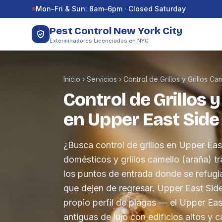
Saltar al contenido
Mon–Fri & Sun: 8am–6pm · Closed Saturday
Pest Control New York City
Exterminadores Licenciados en NYC
Inicio
›
Servicios
›
Control de Grillos y Grillos Ca
Control de Grillos y
en Upper East Side
¿Busca control de grillos en Upper Eas
domésticos y grillos camello (araña) 
los puntos de entrada donde se refugia
que dejen de regresar. Upper East Side
propio perfil de plagas — el Upper Ea
antiguas de lujo con edificios altos y 