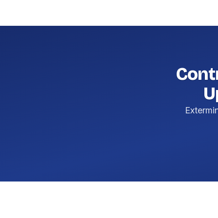
Contr
U
Extermi