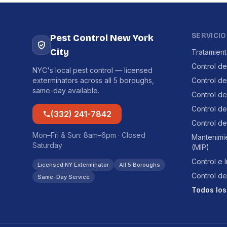
SERVICIO
Pest Control New York
City
Tratamien
Control de
NYC's local pest control — licensed
exterminators across all 5 boroughs,
Control d
same-day available.
Control d
Control de
(332) 241-7842
Control de
Mon–Fri & Sun: 8am–6pm · Closed
Mantenimi
Saturday
(MIP)
Control e 
Licensed NY Exterminator
All 5 Boroughs
Control de
Same-Day Service
Todos los