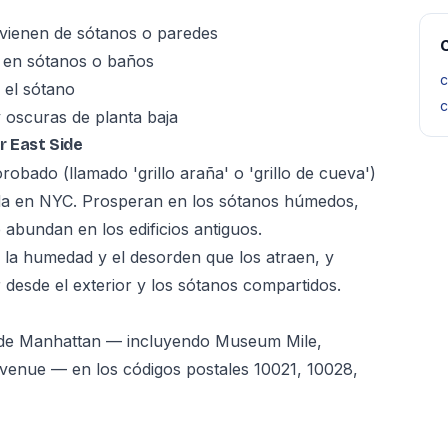
 vienen de sótanos o paredes
C
o en sótanos o baños
c
 el sótano
c
 oscuras de planta baja
r East Side
orobado (llamado 'grillo araña' o 'grillo de cueva')
a en NYC. Prosperan en los sótanos húmedos,
 abundan en los edificios antiguos.
 la humedad y el desorden que los atraen, y
desde el exterior y los sótanos compartidos.
a de Manhattan — incluyendo Museum Mile,
 Avenue — en los códigos postales 10021, 10028,