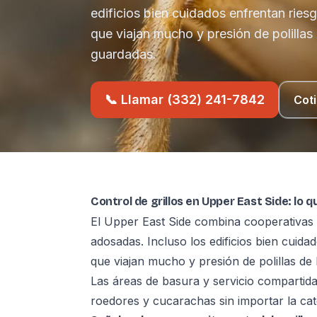
edificios bien cuidados enfrentan ries
que viajan mucho y presión de polillas 
guardadas.
📞 Llamar (332) 241-7842
Coti
Control de grillos en Upper East Side: lo 
El Upper East Side combina cooperativas an
adosadas. Incluso los edificios bien cuida
que viajan mucho y presión de polillas de 
Las áreas de basura y servicio compartida
roedores y cucarachas sin importar la cate