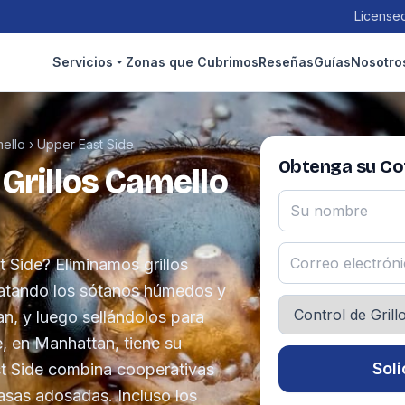
Licensed
Servicios
Zonas que Cubrimos
Reseñas
Guías
Nosotro
mello
›
Upper East Side
Obtenga su Cot
 Grillos Camello
t Side? Eliminamos grillos
tratando los sótanos húmedos y
n, y luego sellándolos para
, en Manhattan, tiene su
Soli
st Side combina cooperativas
casas adosadas. Incluso los