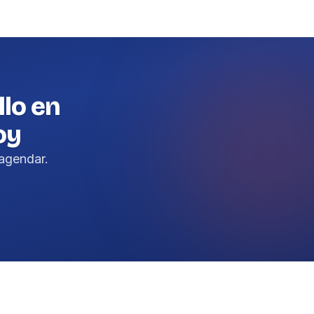
llo en
oy
agendar.