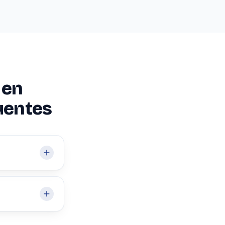
 en
uentes