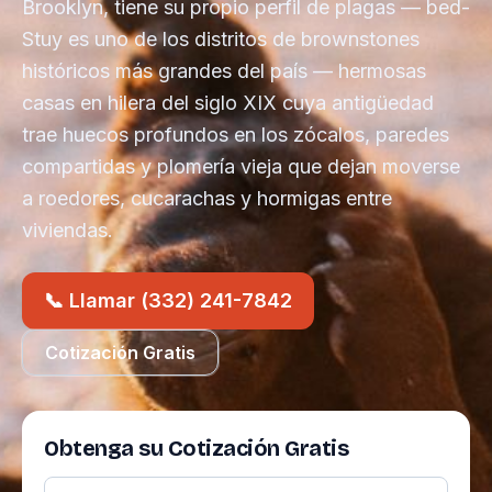
Brooklyn, tiene su propio perfil de plagas — bed-
Stuy es uno de los distritos de brownstones
históricos más grandes del país — hermosas
casas en hilera del siglo XIX cuya antigüedad
trae huecos profundos en los zócalos, paredes
compartidas y plomería vieja que dejan moverse
a roedores, cucarachas y hormigas entre
viviendas.
📞 Llamar (332) 241-7842
Cotización Gratis
Obtenga su Cotización Gratis