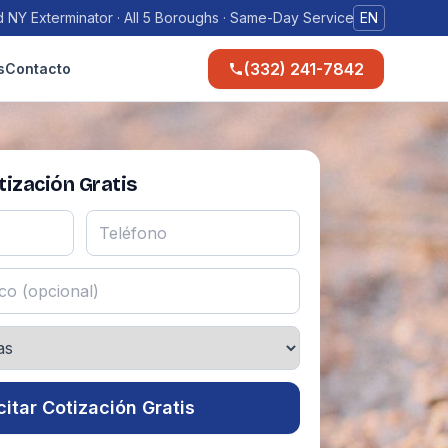
 NY Exterminator · All 5 Boroughs · Same-Day Service
EN
(332) 241-7842
s
Contacto
ización Gratis
citar Cotización Gratis