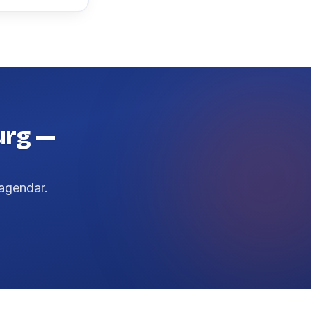
urg —
agendar.