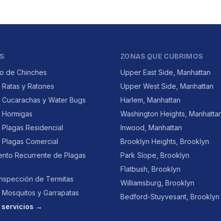
S
ZONAS QUE CUBRIMOS
to de Chinches
Upper East Side, Manhattan
 Ratas y Ratones
Upper West Side, Manhattan
e Cucarachas y Water Bugs
Harlem, Manhattan
e Hormigas
Washington Heights, Manhatta
 Plagas Residencial
Inwood, Manhattan
 Plagas Comercial
Brooklyn Heights, Brooklyn
ento Recurrente de Plagas
Park Slope, Brooklyn
Flatbush, Brooklyn
Inspección de Termitas
Williamsburg, Brooklyn
 Mosquitos y Garrapatas
Bedford-Stuyvesant, Brooklyn
 servicios →