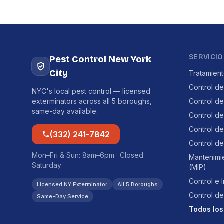
SERVICIO
Pest Control New York
City
Tratamien
Control de
NYC's local pest control — licensed
exterminators across all 5 boroughs,
Control d
same-day available.
Control d
Control de
(332) 241-7842
Control de
Mon–Fri & Sun: 8am–6pm · Closed
Mantenimi
Saturday
(MIP)
Control e 
Licensed NY Exterminator
All 5 Boroughs
Control de
Same-Day Service
Todos los