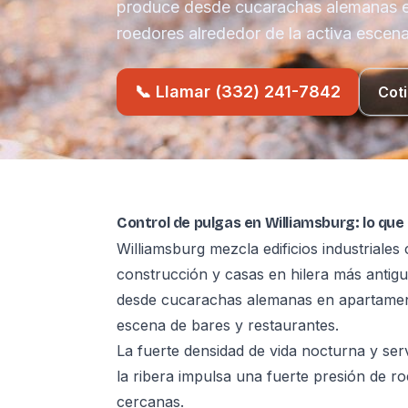
produce desde cucarachas alemanas 
roedores alrededor de la activa escena
📞 Llamar (332) 241-7842
Coti
Control de pulgas en Williamsburg: lo que
Williamsburg mezcla edificios industriales
construcción y casas en hilera más antig
desde cucarachas alemanas en apartament
escena de bares y restaurantes.
La fuerte densidad de vida nocturna y ser
la ribera impulsa una fuerte presión de r
cercanas.