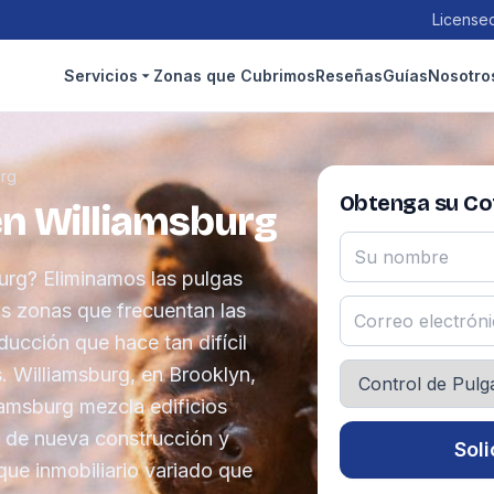
Licensed
Servicios
Zonas que Cubrimos
Reseñas
Guías
Nosotro
urg
Obtenga su Cot
en Williamsburg
urg? Eliminamos las pulgas
as zonas que frecuentan las
ucción que hace tan difícil
. Williamsburg, en Brooklyn,
liamsburg mezcla edificios
es de nueva construcción y
Soli
que inmobiliario variado que