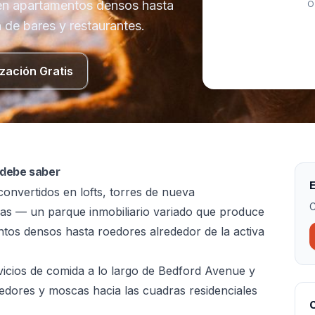
en apartamentos densos hasta
O
 de bares y restaurantes.
zación Gratis
 debe saber
E
 convertidos en lofts, torres de nueva
C
uas — un parque inmobiliario variado que produce
os densos hasta roedores alrededor de la activa
vicios de comida a lo largo de Bedford Avenue y
oedores y moscas hacia las cuadras residenciales
C