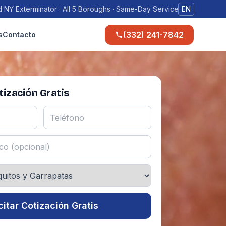
 NY Exterminator · All 5 Boroughs · Same-Day Service
EN
(332) 241-7842
s
Contacto
ización Gratis
citar Cotización Gratis