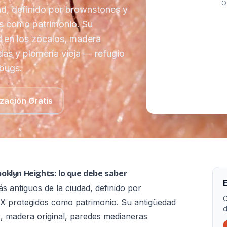
O
ad, definido por brownstones y
os como patrimonio. Su
s en los zócalos, madera
das y plomería vieja — refugio
 bugs.
zación Gratis
oklyn Heights: lo que debe saber
E
s antiguos de la ciudad, definido por
C
XIX protegidos como patrimonio. Su antigüedad
d
s, madera original, paredes medianeras