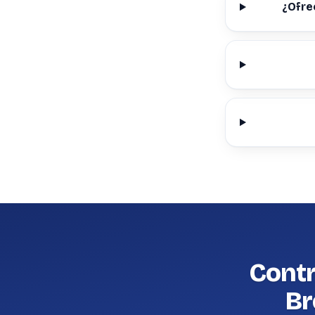
¿Ofre
Contr
Br