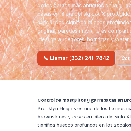
de los barrios más antiguos de la ciud
casas en hilera del siglo XIX protegid
antigüedad significa huecos profundo
original, paredes medianeras comparti
ideal para roedores, hormigas y water
📞 Llamar (332) 241-7842
Coti
Control de mosquitos y garrapatas en Bro
Brooklyn Heights es uno de los barrios má
brownstones y casas en hilera del siglo 
significa huecos profundos en los zócalo