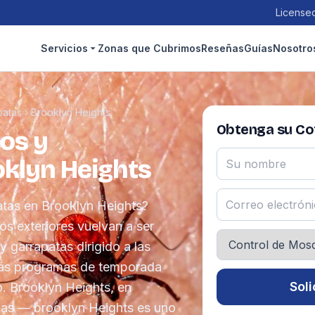
Licensed
Servicios
Zonas que Cubrimos
Reseñas
Guías
Nosotro
patas
›
Brooklyn Heights
Obtenga su Cot
os y
oklyn Heights
atas en Brooklyn Heights?
os exteriores vuelvan a ser
 garrapatas dirigido a las
más programas de temporada
Soli
o. Brooklyn Heights, en
agas — brooklyn Heights es uno