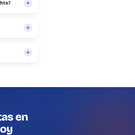
ghts?
tas en
hoy