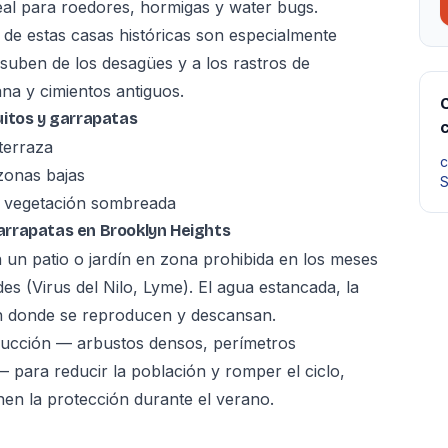
eal para roedores, hormigas y water bugs.
 de estas casas históricas son especialmente
uben de los desagües y a los rastros de
a y cimientos antiguos.
C
uitos y garrapatas
terraza
c
zonas bajas
S
y vegetación sombreada
arrapatas en Brooklyn Heights
 un patio o jardín en zona prohibida en los meses
 (Virus del Nilo, Lyme). El agua estancada, la
n donde se reproducen y descansan.
ducción — arbustos densos, perímetros
para reducir la población y romper el ciclo,
n la protección durante el verano.