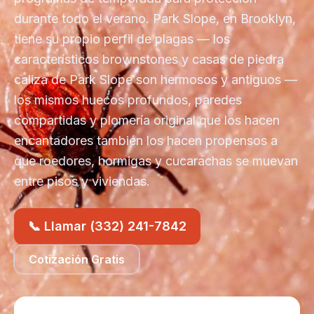
durante todo el verano. Park Slope, en Brooklyn,
tiene su propio perfil de plagas — los
característicos brownstones y casas de piedra
caliza de Park Slope son hermosos y antiguos —
los mismos huecos profundos, paredes
compartidas y plomería original que los hacen
encantadores también los hacen propensos a
que roedores, hormigas y cucarachas se muevan
entre pisos y viviendas.
📞 Llamar (332) 241-7842
Cotización Gratis