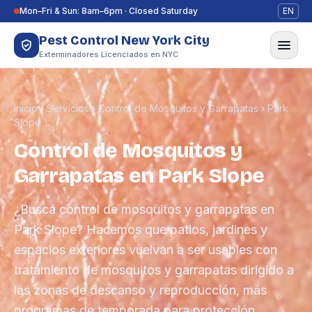
Saltar al contenido
Mon–Fri & Sun: 8am–6pm · Closed Saturday
EN
Pest Control New York City
Exterminadores Licenciados en NYC
Inicio
›
Servicios
›
Control de Mosquitos y Garrapatas
›
Park
Slope
Control de Mosquitos y
Garrapatas en Park Slope
¿Busca control de mosquitos y garrapatas en
Park Slope? Hacemos que patios, jardines y
espacios exteriores vuelvan a ser usables con
tratamiento de mosquitos y garrapatas dirigido a
las zonas de descanso y reproducción, más
programas de temporada para protección