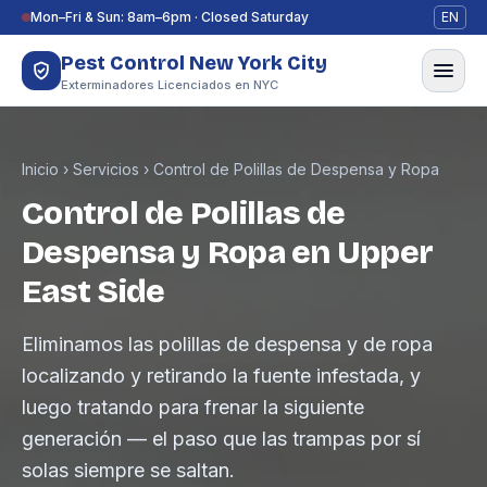
Saltar al contenido
Mon–Fri & Sun: 8am–6pm · Closed Saturday
EN
Pest Control New York City
Exterminadores Licenciados en NYC
Inicio
›
Servicios
›
Control de Polillas de Despensa y Ropa
Control de Polillas de
Despensa y Ropa en Upper
East Side
Eliminamos las polillas de despensa y de ropa
localizando y retirando la fuente infestada, y
luego tratando para frenar la siguiente
generación — el paso que las trampas por sí
solas siempre se saltan.