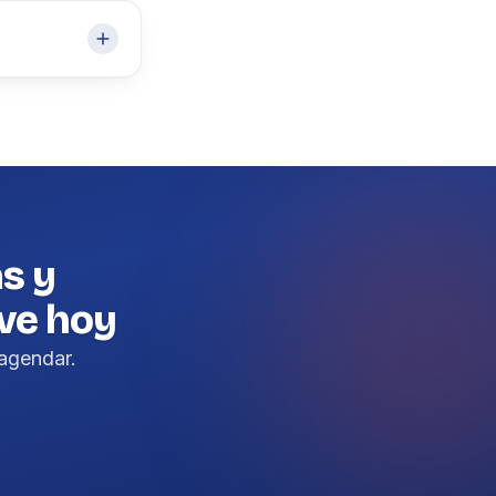
as y
ve hoy
agendar.