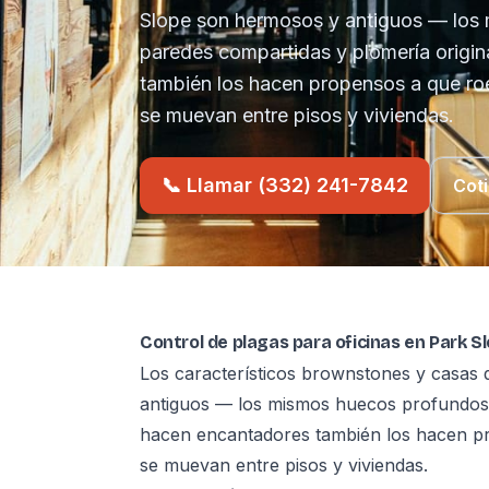
Slope son hermosos y antiguos — los
paredes compartidas y plomería origin
también los hacen propensos a que ro
se muevan entre pisos y viviendas.
📞 Llamar (332) 241-7842
Coti
Control de plagas para oficinas en Park S
Los característicos brownstones y casas 
antiguos — los mismos huecos profundos, 
hacen encantadores también los hacen p
se muevan entre pisos y viviendas.