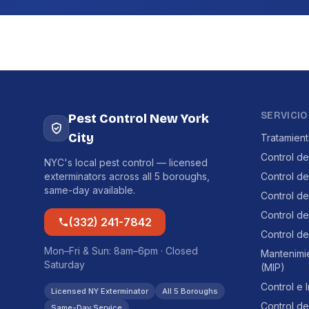
SERVICIO
Pest Control New York
City
Tratamien
Control de
NYC's local pest control — licensed
exterminators across all 5 boroughs,
Control d
same-day available.
Control d
Control de
(332) 241-7842
Control de
Mon–Fri & Sun: 8am–6pm · Closed
Mantenimi
Saturday
(MIP)
Control e 
Licensed NY Exterminator
All 5 Boroughs
Control de
Same-Day Service