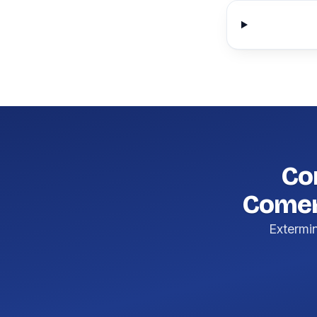
Con
Comer
Extermi