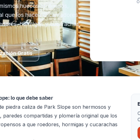
O
 mismos huecos profundos,
al que los hacen encantadores
edores, hormigas y cucarachas
zación Gratis
lope: lo que debe saber
E
de piedra caliza de Park Slope son hermosos y
C
paredes compartidas y plomería original que los
C
ropensos a que roedores, hormigas y cucarachas