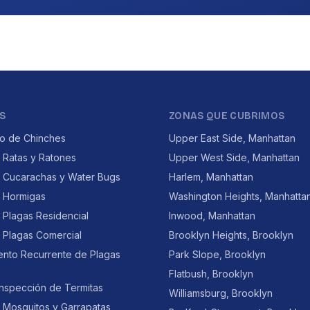
S
ZONAS QUE CUBRIMOS
to de Chinches
Upper East Side, Manhattan
 Ratas y Ratones
Upper West Side, Manhattan
e Cucarachas y Water Bugs
Harlem, Manhattan
e Hormigas
Washington Heights, Manhatta
 Plagas Residencial
Inwood, Manhattan
 Plagas Comercial
Brooklyn Heights, Brooklyn
ento Recurrente de Plagas
Park Slope, Brooklyn
Flatbush, Brooklyn
Inspección de Termitas
Williamsburg, Brooklyn
 Mosquitos y Garrapatas