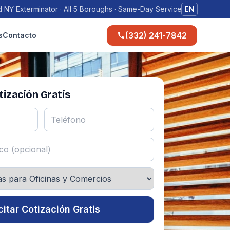
 NY Exterminator · All 5 Boroughs · Same-Day Service
EN
(332) 241-7842
s
Contacto
ización Gratis
citar Cotización Gratis