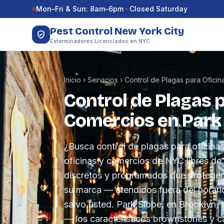
Saltar al contenido
Mon–Fri & Sun: 8am–6pm · Closed Saturday
Pest Control New York City
Exterminadores Licenciados en NYC
Inicio
›
Servicios
›
Control de Plagas para Ofici
Control de Plagas p
Comercios en Park
¿Busca control de plagas para oficin
oficinas y comercios de NYC libres d
discretos y programados que protegen 
su marca — atendidos fuera del horari
salvo usted. Park Slope, en Brooklyn, t
— los característicos brownstones y c