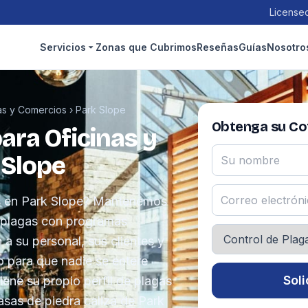
Licensed
Servicios
Zonas que Cubrimos
Reseñas
Guías
Nosotro
nas y Comercios
›
Park Slope
Obtenga su Cot
ara Oficinas y
 Slope
as en Park Slope? Mantenemos
e plagas con programas
a su personal, sus clientes y
o para que nadie se entere
Soli
iene su propio perfil de plagas
asas de piedra caliza de Park