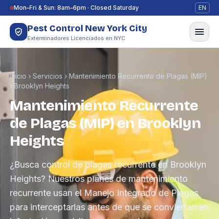
Saltar al contenido
Mon–Fri & Sun: 8am–6pm · Closed Saturday
EN
Pest Control New York City
Exterminadores Licenciados en NYC
Inicio
›
Servicios
›
Mantenimiento Recurrente de Plagas (MIP)
›
Brooklyn Heights
Mantenimiento Recurrente
de Plagas (MIP) en Brooklyn
Heights
¿Busca control de plagas recurrente en Brooklyn
Heights? Nuestros planes de mantenimiento
recurrente usan el Manejo Integrado de Plagas
para interceptarlas antes de que se conviertan en