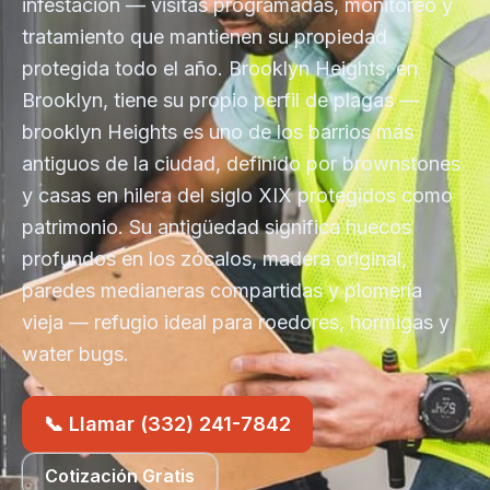
infestación — visitas programadas, monitoreo y
tratamiento que mantienen su propiedad
protegida todo el año. Brooklyn Heights, en
Brooklyn, tiene su propio perfil de plagas —
brooklyn Heights es uno de los barrios más
antiguos de la ciudad, definido por brownstones
y casas en hilera del siglo XIX protegidos como
patrimonio. Su antigüedad significa huecos
profundos en los zócalos, madera original,
paredes medianeras compartidas y plomería
vieja — refugio ideal para roedores, hormigas y
water bugs.
📞 Llamar (332) 241-7842
Cotización Gratis