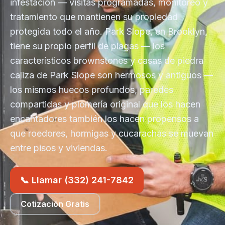
infestación — visitas programadas, monitoreo y
tratamiento que mantienen su propiedad
protegida todo el año. Park Slope, en Brooklyn,
tiene su propio perfil de plagas — los
característicos brownstones y casas de piedra
caliza de Park Slope son hermosos y antiguos —
los mismos huecos profundos, paredes
compartidas y plomería original que los hacen
encantadores también los hacen propensos a
que roedores, hormigas y cucarachas se muevan
entre pisos y viviendas.
📞 Llamar (332) 241-7842
Cotización Gratis