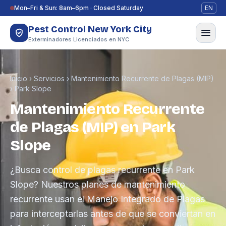
Saltar al contenido
Mon–Fri & Sun: 8am–6pm · Closed Saturday
EN
Pest Control New York City
Exterminadores Licenciados en NYC
Inicio
›
Servicios
›
Mantenimiento Recurrente de Plagas (MIP)
›
Park Slope
Mantenimiento Recurrente
de Plagas (MIP) en Park
Slope
¿Busca control de plagas recurrente en Park
Slope? Nuestros planes de mantenimiento
recurrente usan el Manejo Integrado de Plagas
para interceptarlas antes de que se conviertan en