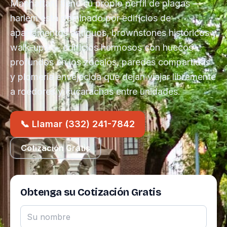
Manhattan, tiene su propio perfil de plagas —
harlem está dominado por edificios de
apartamentos antiguos, brownstones históricos y
walk-ups — edificios hermosos con huecos
profundos en los zócalos, paredes compartidas
y plomería envejecida que dejan viajar libremente
a roedores y cucarachas entre unidades.
📞 Llamar (332) 241-7842
Cotización Gratis
Obtenga su Cotización Gratis