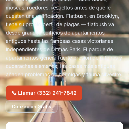
moscas, roedores, resueltos antes de que le
cuesten una calificación. Flatbush, en Brooklyn,
tiene su propio perfil de plagas — flatbush va
desde grandes edificios de apartamentos
antiguos hasta las famosas casas victorianas
independientes de Ditmas Park. El parque de
apartamentos genera fuerte presión de ratones y
cucarachas alemanas; las casas más antiguas
añaden problemas de hormigas y fauna silvestre.
📞 Llamar (332) 241-7842
Cotización Gratis