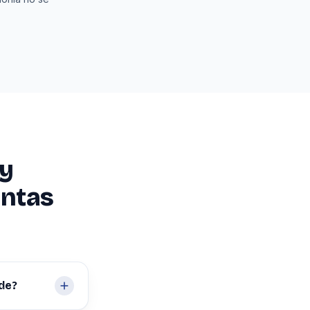
 y
untas
ide?