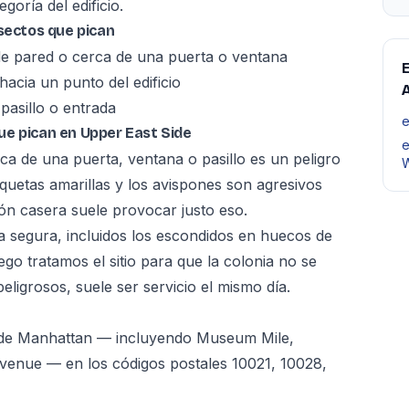
goría del edificio.
nsectos que pican
 de pared o cerca de una puerta o ventana
E
acia un punto del edificio
A
pasillo o entrada
e
ue pican en Upper East Side
e
ca de una puerta, ventana o pasillo es un peligro
W
quetas amarillas y los avispones son agresivos
ión casera suele provocar justo eso.
a segura, incluidos los escondidos en huecos de
uego tratamos el sitio para que la colonia no se
ligrosos, suele ser servicio el mismo día.
a de Manhattan — incluyendo Museum Mile,
 Avenue — en los códigos postales 10021, 10028,