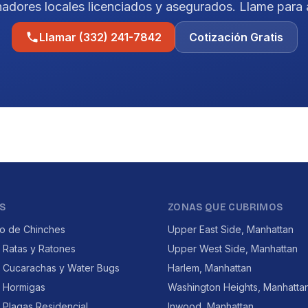
nadores locales licenciados y asegurados. Llame para 
Llamar (332) 241-7842
Cotización Gratis
S
ZONAS QUE CUBRIMOS
to de Chinches
Upper East Side, Manhattan
 Ratas y Ratones
Upper West Side, Manhattan
e Cucarachas y Water Bugs
Harlem, Manhattan
e Hormigas
Washington Heights, Manhatta
 Plagas Residencial
Inwood, Manhattan