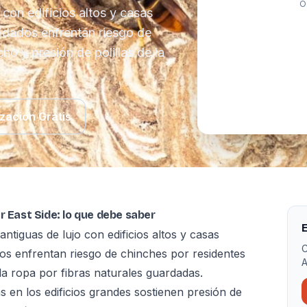
O
con edificios altos y casas
uidados enfrentan riesgo de
ho y presión de polillas de la
zación Gratis
r East Side: lo que debe saber
E
tiguas de lujo con edificios altos y casas
C
dos enfrentan riesgo de chinches por residentes
A
la ropa por fibras naturales guardadas.
s en los edificios grandes sostienen presión de