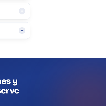
nes y
serve