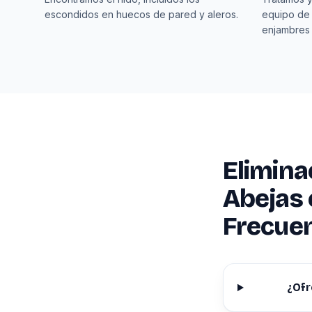
escondidos en huecos de pared y aleros.
equipo de
enjambres
Elimina
Abejas 
Frecue
¿Ofr