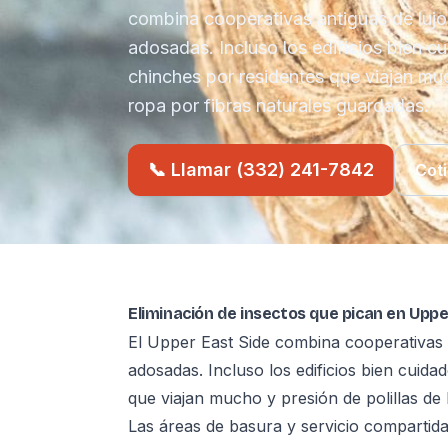
combina cooperativas antiguas de lujo 
adosadas. Incluso los edificios bien c
chinches por residentes que viajan muc
ropa por fibras naturales guardadas.
📞 Llamar (332) 241-7842
Coti
Eliminación de insectos que pican en Uppe
El Upper East Side combina cooperativas an
adosadas. Incluso los edificios bien cuida
que viajan mucho y presión de polillas de 
Las áreas de basura y servicio compartida