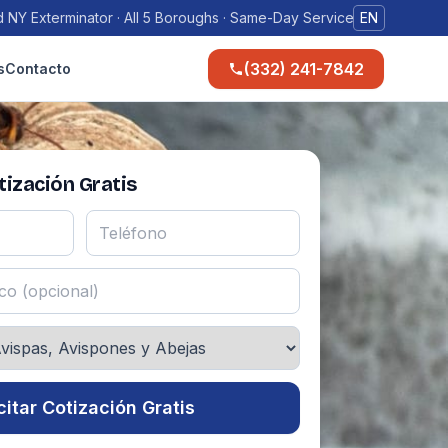
 NY Exterminator · All 5 Boroughs · Same-Day Service
EN
(332) 241-7842
s
Contacto
ización Gratis
citar Cotización Gratis