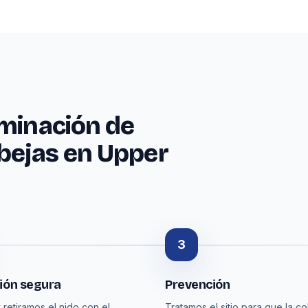
iminación de
Abejas en Upper
3
ión segura
Prevención
 retiramos el nido con el
Tratamos el sitio para que la co