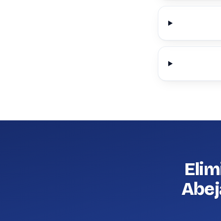
Elim
Abej