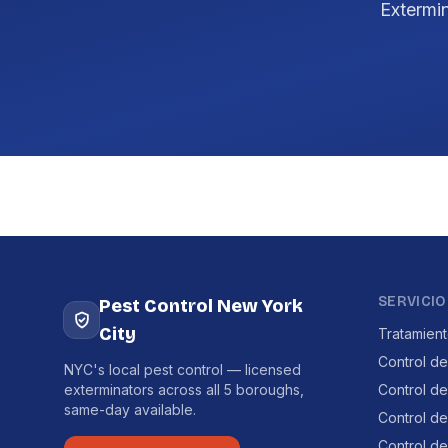
Extermi
SERVICIO
Pest Control New York
City
Tratamien
Control de
NYC's local pest control — licensed
exterminators across all 5 boroughs,
Control d
same-day available.
Control d
Control de