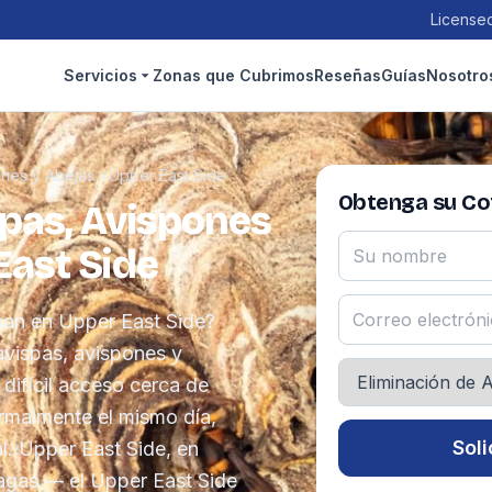
Licensed
Servicios
Zonas que Cubrimos
Reseñas
Guías
Nosotro
ones y Abejas
›
Upper East Side
Obtenga su Cot
spas, Avispones
East Side
can en Upper East Side?
avispas, avispones y
 difícil acceso cerca de
ormalmente el mismo día,
Soli
al. Upper East Side, en
lagas — el Upper East Side