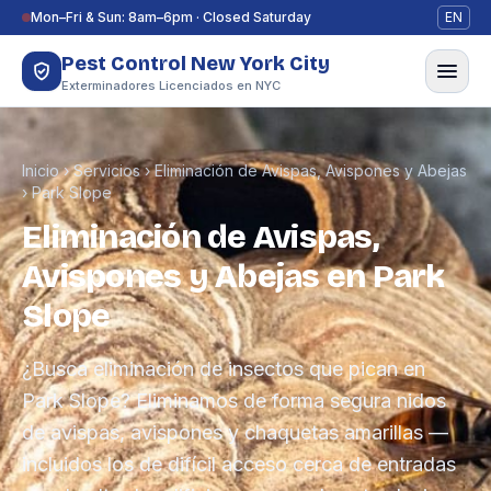
Saltar al contenido
Mon–Fri & Sun: 8am–6pm · Closed Saturday
EN
Pest Control New York City
Exterminadores Licenciados en NYC
Inicio
›
Servicios
›
Eliminación de Avispas, Avispones y Abejas
›
Park Slope
Eliminación de Avispas,
Avispones y Abejas en Park
Slope
¿Busca eliminación de insectos que pican en
Park Slope? Eliminamos de forma segura nidos
de avispas, avispones y chaquetas amarillas —
incluidos los de difícil acceso cerca de entradas