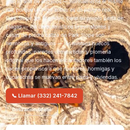
y en lo alto de edificios — normalmente el mismo
día, porque un nido activo es un peligro real.
Park Slope, en Brooklyn, tiene su propio perfil de
plagas — los característicos brownstones y
casas de piedra caliza de Park Slope son
hermosos y antiguos — los mismos huecos
profundos, paredes compartidas y plomería
original que los hacen encantadores también los
hacen propensos a que roedores, hormigas y
cucarachas se muevan entre pisos y viviendas.
📞 Llamar (332) 241-7842
Cotización Gratis