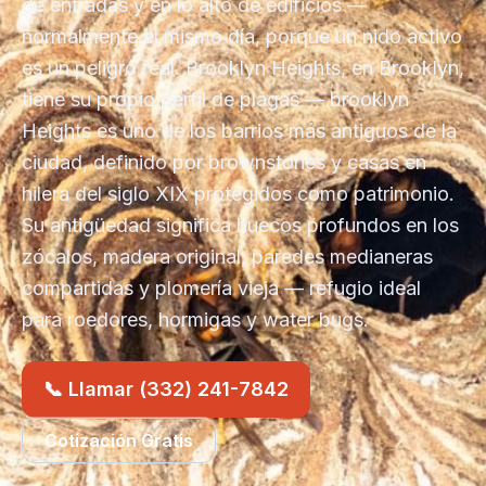
de entradas y en lo alto de edificios —
normalmente el mismo día, porque un nido activo
es un peligro real. Brooklyn Heights, en Brooklyn,
tiene su propio perfil de plagas — brooklyn
Heights es uno de los barrios más antiguos de la
ciudad, definido por brownstones y casas en
hilera del siglo XIX protegidos como patrimonio.
Su antigüedad significa huecos profundos en los
zócalos, madera original, paredes medianeras
compartidas y plomería vieja — refugio ideal
para roedores, hormigas y water bugs.
📞 Llamar (332) 241-7842
Cotización Gratis