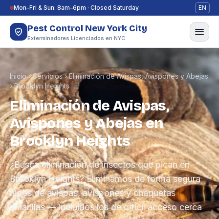
Saltar al contenido
Mon–Fri & Sun: 8am–6pm · Closed Saturday
EN
Pest Control New York City
Exterminadores Licenciados en NYC
Inicio
›
Servicios
›
Eliminación de Avispas, Avispones y Abejas
›
Brooklyn Heights
Eliminación de Avispas,
Avispones y Abejas en
Brooklyn Heights
¿Busca eliminación de insectos que pican en
Brooklyn Heights? Eliminamos de forma segura
nidos de avispas, avispones y chaquetas
amarillas — incluidos los de difícil acceso cerca